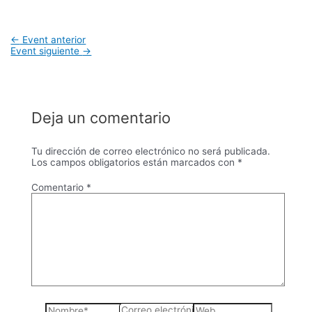
Navegación
←
Event anterior
de
Event siguiente
→
entradas
Deja un comentario
Tu dirección de correo electrónico no será publicada.
Los campos obligatorios están marcados con
*
Comentario
*
Nombre*
Correo
Web