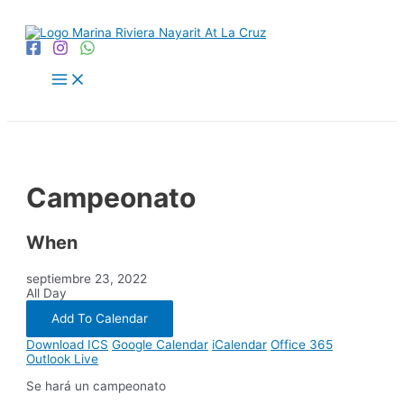
Ir
al
contenido
Main
Menu
Campeonato
When
septiembre 23, 2022
All Day
Add To Calendar
Download ICS
Google Calendar
iCalendar
Office 365
Outlook Live
Se hará un campeonato