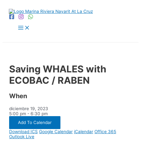
Ir
al
contenido
Main
Menu
Saving WHALES with
ECOBAC / RABEN
When
diciembre 19, 2023
5:00 pm - 6:30 pm
Add To Calendar
Download ICS
Google Calendar
iCalendar
Office 365
Outlook Live