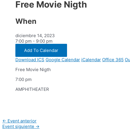
Free Movie Nigth
When
diciembre 14, 2023
7:00 pm - 9:00 pm
Add To Calendar
Download ICS
Google Calendar
iCalendar
Office 365
Ou
Free Movie Nigth
7:00 pm
AMPHITHEATER
Navegación
←
Event anterior
de
Event siguiente
→