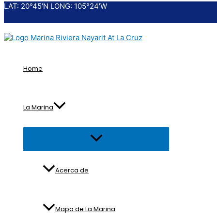
LAT: 20°45'N LONG: 105°24'W
Ir
al
contenido
Home
La Marina
Alternar
menú
Acerca de
Mapa de La Marina