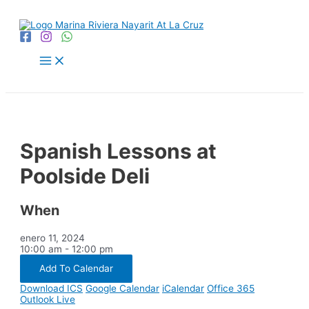
Ir
al
contenido
Main
Menu
Spanish Lessons at
Poolside Deli
When
enero 11, 2024
10:00 am - 12:00 pm
Add To Calendar
Download ICS
Google Calendar
iCalendar
Office 365
Outlook Live