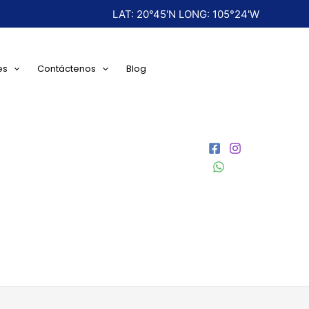
LAT: 20°45'N LONG: 105°24'W
es
Contáctenos
Blog