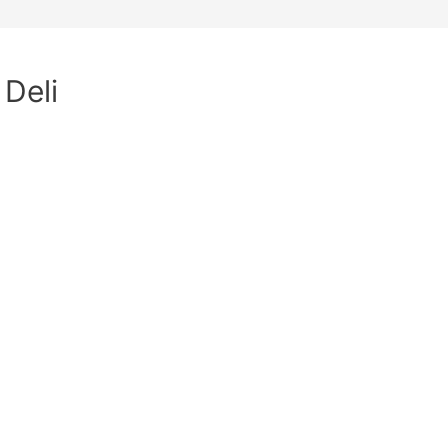
 Deli
dar
iCalendar
Office 365