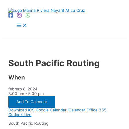
Ir
al
contenido
Main
Menu
South Pacific Routing
When
febrero 8, 2024
3:00 pm - 5:00 pm
Add To Calendar
Download ICS
Google Calendar
iCalendar
Office 365
Outlook Live
South Pacific Routing