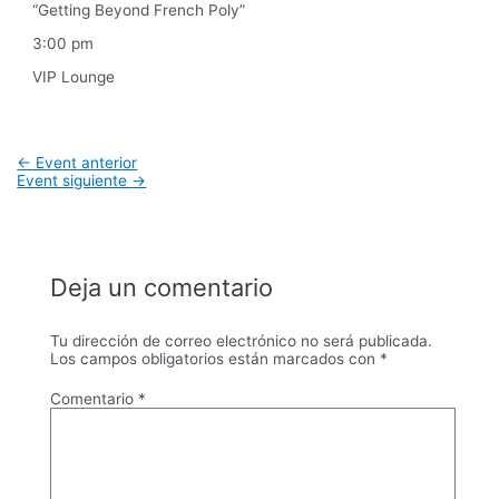
“Getting Beyond French Poly”
3:00 pm
VIP Lounge
Navegación
←
Event anterior
de
Event siguiente
→
entradas
Deja un comentario
Tu dirección de correo electrónico no será publicada.
Los campos obligatorios están marcados con
*
Comentario
*