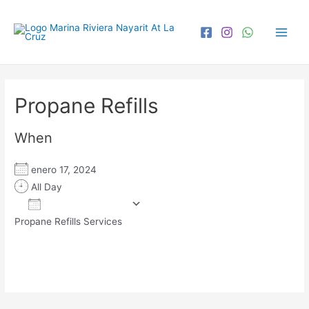
Propane Refills
When
enero 17, 2024
All Day
Add To Calendar
Propane Refills Services
Download ICS
Google Calendar
iCa