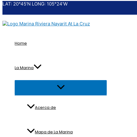
LAT: 20°45'N LONG: 105°24'W
Ir
al
contenido
Home
La Marina
Alternar
menú
Acerca de
Mapa de La Marina