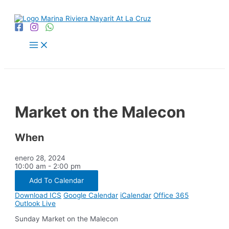
Ir
al
contenido
Main
Menu
Market on the Malecon
When
enero 28, 2024
10:00 am - 2:00 pm
Add To Calendar
Download ICS
Google Calendar
iCalendar
Office 365
Outlook Live
Sunday Market on the Malecon