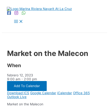
Market on the Malecon
When
febrero 12, 2023
9:00 am - 2:00 pm
Add To Calendar
Download ICS
Google Calendar
iCalendar
Office 365
Outlook Live
Market on the Malecon