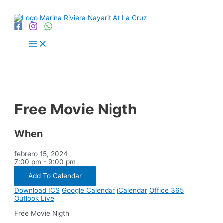
Ir
al
contenido
Main
Menu
Free Movie Nigth
When
febrero 15, 2024
7:00 pm - 9:00 pm
Add To Calendar
Download ICS
Google Calendar
iCalendar
Office 365
Outlook Live
Free Movie Nigth