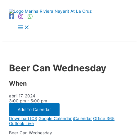
Ir
al
contenido
Main
Menu
Beer Can Wednesday
When
abril 17, 2024
3:00 pm - 5:00 pm
Add To Calendar
Download ICS
Google Calendar
iCalendar
Office 365
Outlook Live
Beer Can Wednesday