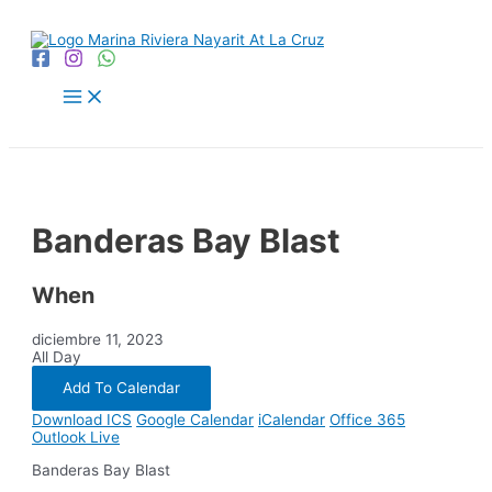
Ir
al
contenido
Main
Menu
Banderas Bay Blast
When
diciembre 11, 2023
All Day
Add To Calendar
Download ICS
Google Calendar
iCalendar
Office 365
Outlook Live
Banderas Bay Blast