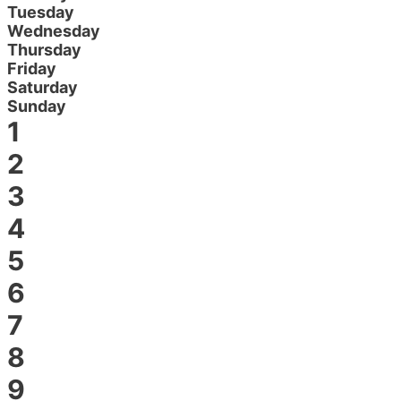
Tuesday
Wednesday
Thursday
Friday
Saturday
Sunday
1
2
3
4
5
6
7
8
9