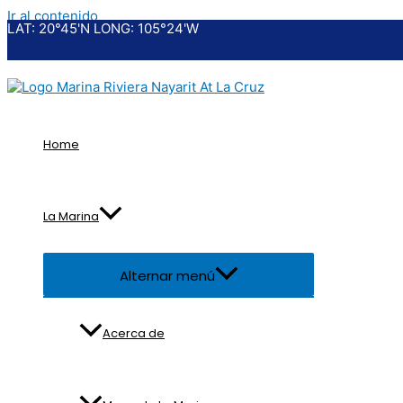
Ir al contenido
LAT: 20°45'N LONG: 105°24'W
Home
La Marina
Alternar menú
Acerca de