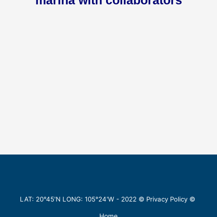
marina with collaborators
LAT: 20°45'N LONG: 105°24'W -
2022
©
Privacy Policy
©
Home