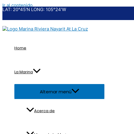
Ir al contenido
LAT: 20°45'N LONG: 105°24'W
Home
La Marina
Alternar menú
Acerca de