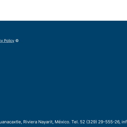
cy Policy
©
uanacaxtle, Riviera Nayarit, México. Tel. 52 (329) 29-555-26, i