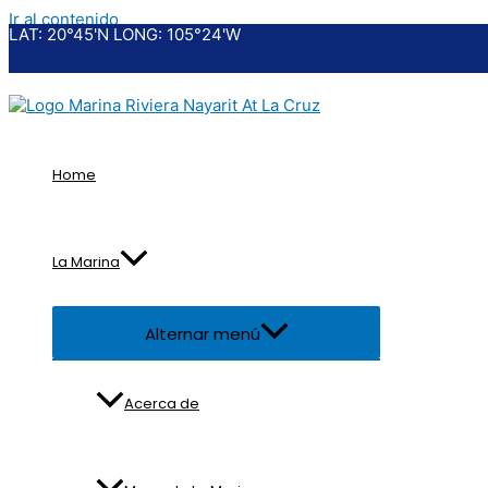
Ir al contenido
LAT: 20°45'N LONG: 105°24'W
Home
La Marina
Alternar menú
Acerca de