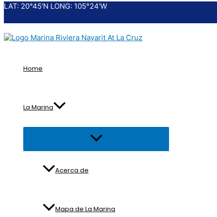
LAT: 20°45'N LONG: 105°24'W
Ir
al
contenido
Home
La Marina
Alternar
menú
Acerca de
Mapa de La Marina